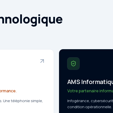
chnologique
AMS Informatiq
formance.
Votre partenaire inform
rs. Une téléphonie simple,
Infogérance, cybersécuri
condition opérationnelle.