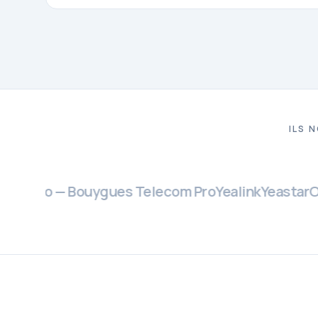
ILS 
eyyo — Bouygues Telecom Pro
Yealink
Yeastar
Omad