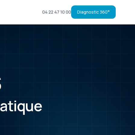
04 22 47 10 00
Diagnostic 360°
S
atique