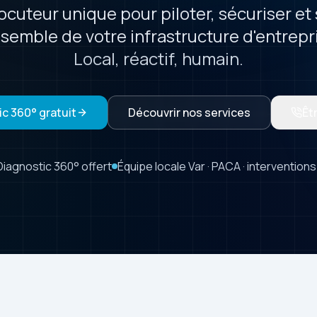
ocuteur unique pour piloter, sécuriser et 
nsemble de votre infrastructure d'entrepr
Local, réactif, humain.
c 360° gratuit
Découvrir nos services
Êt
Diagnostic 360° offert
Équipe locale Var · PACA · interventions