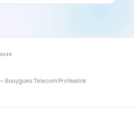
IQUES
ouygues Telecom Pro
Yealink
Yeastar