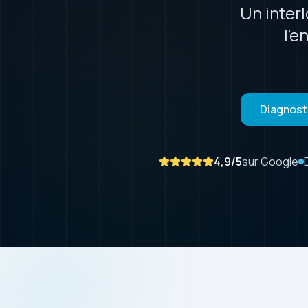
Un interl
l'e
Diagnosti
4,9
/5
sur Google