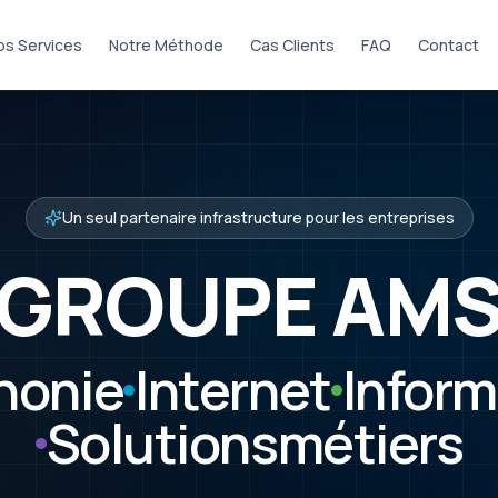
os Services
Notre Méthode
Cas Clients
FAQ
Contact
Un seul partenaire infrastructure pour les entreprises
GROUPE
AM
honie
Internet
Inform
Solutions
métiers