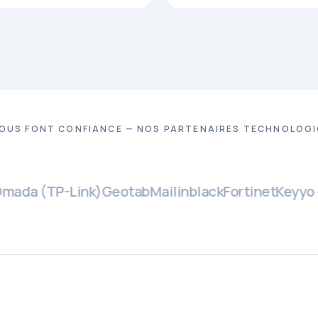
NOUS FONT CONFIANCE — NOS PARTENAIRES TECHNOLOG
a (TP-Link)
Geotab
Mailinblack
Fortinet
Keyyo — B