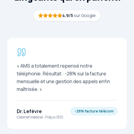
4,9
/
5
sur Google
«
AMS a totalement repensé notre
téléphonie. Résultat : -28% sur la facture
mensuelle et une gestion des appels enfin
maîtrisée.
»
Dr. Lefèvre
-28% facture télécom
Cabinet médical
·
Fréjus (83)