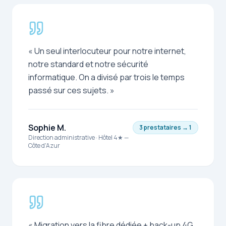
«
Un seul interlocuteur pour notre internet,
notre standard et notre sécurité
informatique. On a divisé par trois le temps
passé sur ces sujets.
»
Sophie M.
3 prestataires → 1
Direction administrative
·
Hôtel 4★ —
Côte d'Azur
«
Migration vers la fibre dédiée + back-up 4G